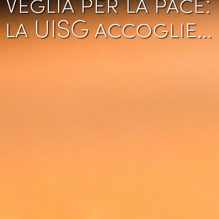
Veglia per la pace:
la UISG accoglie…