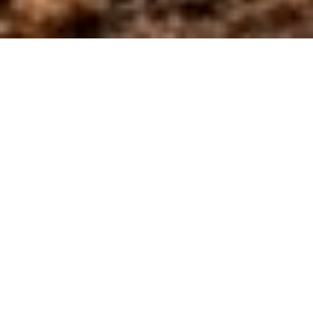
Trasformate dalla
Speranza - Domenica
della Misericordia:
“Pace a voi”
“Trasformate dalla Speranza”
si propone come uno spazio di
ascolto e di discernimento sui Vangeli domenicali che
accompagnano il nostro cammino.
L’iniziativa si colloca nell’orizzonte aperto dal Giubileo e
desidera prolungarne la grazia, continuando a vivere la
nostra vocazione come pellegrine di speranza dentro le sfide
del tempo presente.