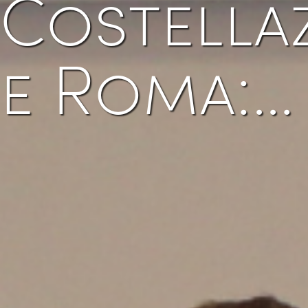
Costella
e Roma:…