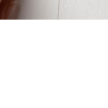
Video che danno voce:
lo storytelling al
servizio della missione
Workshop organizzato dal
MMI
in partenariato con la UISG e
la
USG
I video sono uno strumento potente per raccontare la
missione attraverso volti, storie ed esperienze reali. Questo
corso offre le basi per usare lo storytelling video in modo
autentico, rispettoso ed efficace. Un percorso essenziale per
dare voce alla missione e a chi la vive ogni giorno.
Data:
23 gennaio 2026
Ora:
9:30 – 16:00 (ora di Roma)