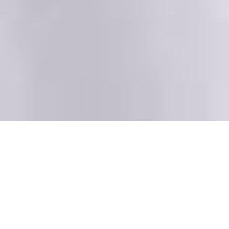
La solidarité des
religieuses du Sacré-
Cœur auprès des
réfugiés du Soudan du