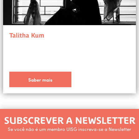
Talitha Kum
Saber mais
SUBSCREVER A NEWSLETTER
Se você não é um membro UISG inscreva-se a Newsletter