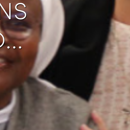
ns
o…