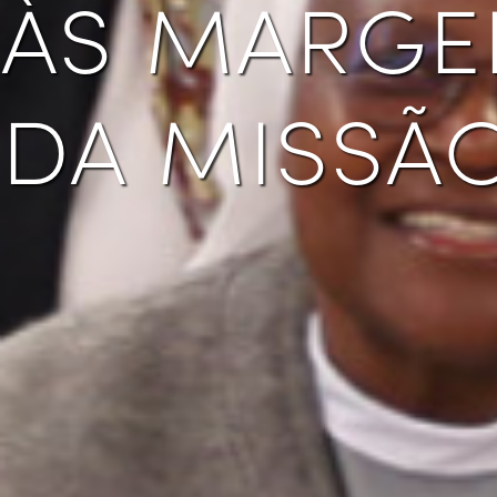
às marge
da missã