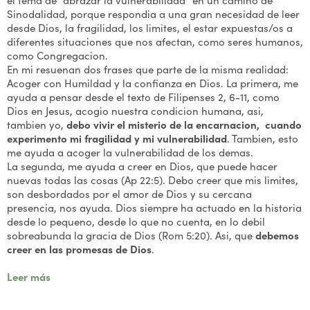
Sinodalidad, porque respondia a una gran necesidad de leer
desde Dios, la fragilidad, los limites, el estar expuestas/os a
diferentes situaciones que nos afectan, como seres humanos,
como Congregacion.
En mi resuenan dos frases que parte de la misma realidad:
Acoger con Humildad y la confianza en Dios. La primera, me
ayuda a pensar desde el texto de Filipenses 2, 6-11, como
Dios en Jesus, acogio nuestra condicion humana, asi,
tambien yo,
debo vivir el misterio de la encarnacion, cuando
experimento mi fragilidad y mi vulnerabilidad
. Tambien, esto
me ayuda a acoger la vulnerabilidad de los demas.
La segunda, me ayuda a creer en Dios, que puede hacer
nuevas todas las cosas (Ap 22:5). Debo creer que mis limites,
son desbordados por el amor de Dios y su cercana
presencia, nos ayuda. Dios siempre ha actuado en la historia
desde lo pequeno, desde lo que no cuenta, en lo debil
sobreabunda la gracia de Dios (Rom 5:20). Asi, que
debemos
creer en las promesas de Dios
.
Leer más