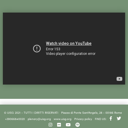
© UISG 2021 - TUTTI I DIRITTI RISERVATI
Piazza di Ponte Sant'Angelo, 28 - 00186 Rome
+39066840020
plenary@uisg.org
www.uisg.org
Privacy policy
FIND US: