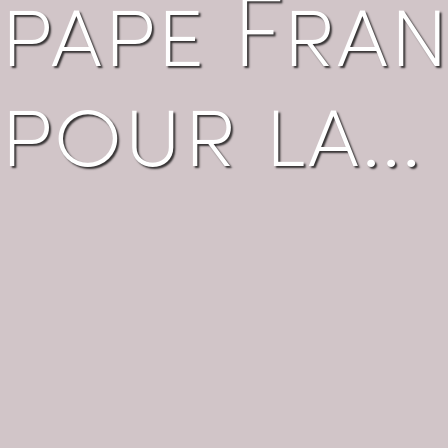
pape Fra
pour la…