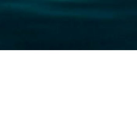
Protection : Tu ne
prononceras pas le
nom de Dieu en vain
La Commission UISG-USG pour la tutelle et la protection
vous invite au prochain webinaire de formation qui aura lieu
lundi 3 novembre 2025, de 14h00 à 17h00 (heure de Rome), en
ligne.