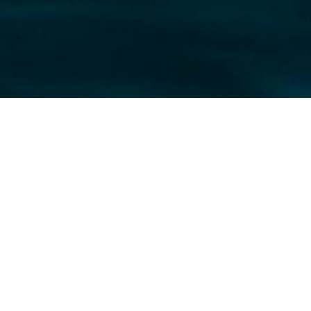
r de formación sobre safeguarding, que se
ne.
buso espiritual y el abuso de poder desde la
contra mujeres adultas dentro de contextos
busivas, anulando la conciencia de las