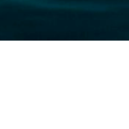
nombre de Dios en vano
otección
invita a participar en el próximo webina
 14:00 a 17:00 (hora de Roma), en modalidad onli
ema abordado en el seminario de junio sobre el a
la reflexión se centrará en los
abusos cometidos 
de Dios es utilizado para justificar conductas a